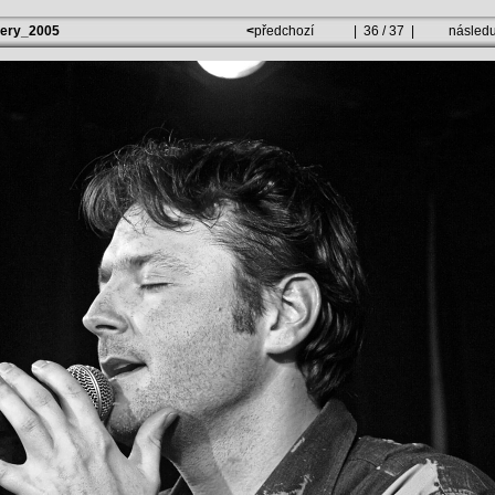
lery_2005
<
předchozí
| 36 / 37 |
následu