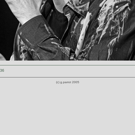
036
(c) g.parrot 2005