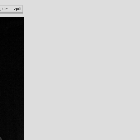
jící
>
zpět