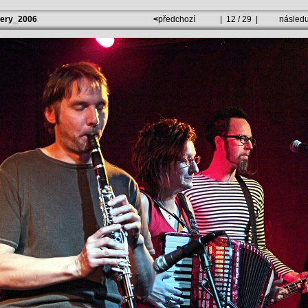
lery_2006
<
předchozí
| 12 / 29 |
následu