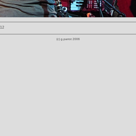
012
(c) g.parrot 2006