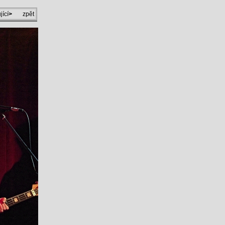
jící
>
zpět