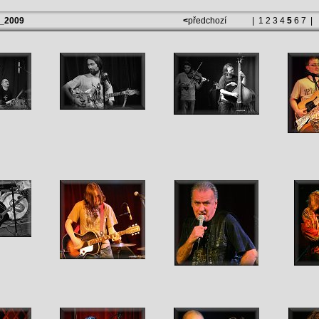
y_2009
<
předchozí
|
1
2
3
4
5
6
7
|