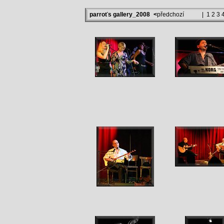
parroťs gallery_2008
<
předchozí
|
1
2
3