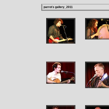
parroťs gallery_2011