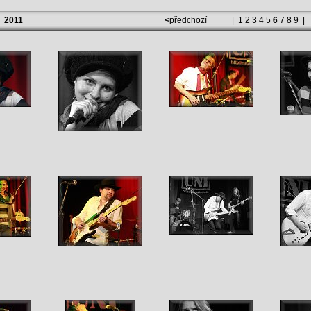
y_2011
<
předchozí
|
1
2
3
4
5
6
7
8
9
|